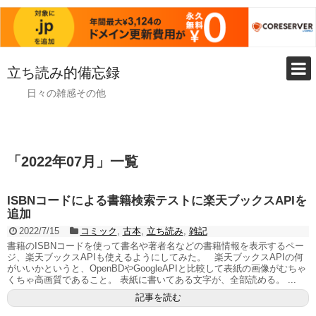
立ち読み的備忘録
日々の雑感その他
「
2022年07月
」
一覧
ISBNコードによる書籍検索テストに楽天ブックスAPIを
追加
2022/7/15
コミック
,
古本
,
立ち読み
,
雑記
書籍のISBNコードを使って書名や著者名などの書籍情報を表示するペー
ジ、楽天ブックスAPIも使えるようにしてみた。 楽天ブックスAPIの何
がいいかというと、OpenBDやGoogleAPIと比較して表紙の画像がむちゃ
くちゃ高画質であること。 表紙に書いてある文字が、全部読める。 ...
記事を読む