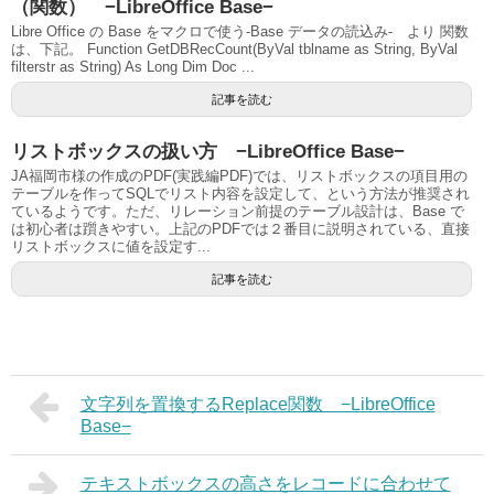
（関数） −LibreOffice Base−
Libre Office の Base をマクロで使う-Base データの読込み- より 関数
は、下記。 Function GetDBRecCount(ByVal tblname as String, ByVal
filterstr as String) As Long Dim Doc ...
記事を読む
リストボックスの扱い方 −LibreOffice Base−
JA福岡市様の作成のPDF(実践編PDF)では、リストボックスの項目用の
テーブルを作ってSQLでリスト内容を設定して、という方法が推奨され
ているようです。ただ、リレーション前提のテーブル設計は、Base で
は初心者は躓きやすい。上記のPDFでは２番目に説明されている、直接
リストボックスに値を設定す...
記事を読む
文字列を置換するReplace関数 −LibreOffice
Base−
テキストボックスの高さをレコードに合わせて