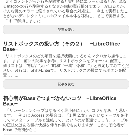
元々コメントだった行を削除すると実行時にエラーが出るとか、単な
るmsgboxの行を削除するとなぜかsqlの実行部分でエラーが出るとか、
そんな謎のエラーに悩まされている場合の対処法。 今まで実行したこ
とがないディレクトリに.odbファイル本体を移動し、そこで実行する。
これで解消しました...
記事を読む
リストボックスの扱い方（その２） −LibreOffice
Base−
リストボックスのどの項目を選択状態にするかをマクロから操作しま
す。 まず、前回の記事を参考にリストボックスをフォームに配置し、
値リストは「"明治";"大正";"昭和";"平成";"令和";""」と設定してみてくだ
さい。改行は、Shift+Enterで。 リストボックスの横にでもボタンを配
置し、...
記事を読む
初心者がBaseでつまづかないコツ −LibreOffice
Base−
「リレーションシップはなるべく最小限に」が、コツかなあ、と思い
ます。 例えば Access の場合は、「1,男;2,女」みたいなテーブルを作
ってマスターテーブルと連結して、というのが普通でしょう。テーブル
の正規化はある種の快感を伴う作業でもありますが、しかし初心者が
Base で最初からこ...