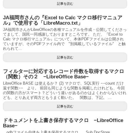
記事を読む
JA福岡市さんの『Excel to Calc マクロ移行マニュア
ル』で使用する「LibreMacro.txt」
JA福岡市さんがLibreOfficeの各種マニュアルを作成・公開してくださっ
てまして、国民一同感謝しておりますところです。 ただ、『Excel to
Calc マクロ移行マニュアル』について、本体PDFファイルは公開され
ていますが、そのPDFファイル内で "別掲載しているファイル" と触
れられて...
記事を読む
フィルターに対応するレコード件数を取得するマクロ
（関数）その２ −LibreOffice Base−
LibreOffice BASE は使えるか？ (2) マクロで、SQL実行 −−count だけ
返す関数−− より。 前回も同じような関数を掲載したけれども、今回
の関数の方がスマート？どういう違いがあるのかはよくわからないけれ
ども、とりあえず両方ともうまく動いた。 関数は、下記。 ...
記事を読む
ドキュメントを上書き保存するマクロ −LibreOffice
Base−
.odbファイル自体を上書き保存するマクロ。 Sub DocStore