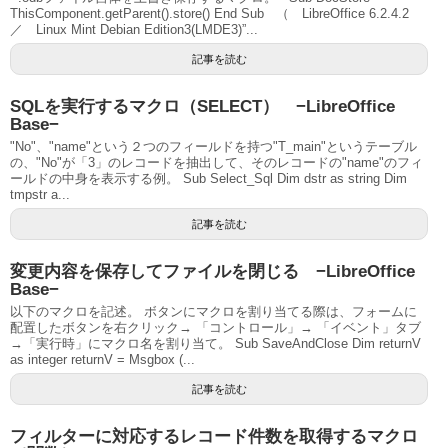
ThisComponent.getParent().store() End Sub （ LibreOffice 6.2.4.2
／ Linux Mint Debian Edition3(LMDE3)”...
記事を読む
SQLを実行するマクロ（SELECT） −LibreOffice
Base−
"No"、"name"という２つのフィールドを持つ"T_main"というテーブル
の、"No"が「3」のレコードを抽出して、そのレコードの"name"のフィ
ールドの中身を表示する例。 Sub Select_Sql Dim dstr as string Dim
tmpstr a...
記事を読む
変更内容を保存してファイルを閉じる −LibreOffice
Base−
以下のマクロを記述。 ボタンにマクロを割り当てる際は、フォームに
配置したボタンを右クリック→ 「コントロール」→ 「イベント」タブ
→「実行時」にマクロ名を割り当て。 Sub SaveAndClose Dim returnV
as integer returnV = Msgbox (...
記事を読む
フィルターに対応するレコード件数を取得するマクロ