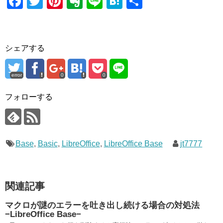
F
T
Pi
E
Li
H
共
a
wi
nt
v
n
at
有
c
tt
er
er
e
e
e
er
e
n
n
シェアする
b
st
ot
a
o
e
error
0
0
o
フォローする
k
Base
,
Basic
,
LibreOffice
,
LibreOffice Base
jt7777
関連記事
マクロが謎のエラーを吐き出し続ける場合の対処法
−LibreOffice Base−